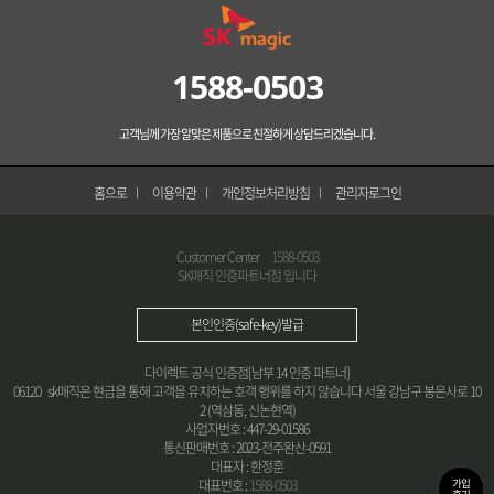
1588-0503
고객님께 가장 알맞은 제품으로 친절하게 상담드리겠습니다.
홈으로
이용약관
개인정보처리방침
관리자로그인
Customer Center
1588-0503
SK매직 인증파트너점 입니다
본인인증(safe-key)발급
다이렉트 공식 인증점[남부 14 인증 파트너]
06120 sk매직은 현금을 통해 고객을 유치하는 호객 행위를 하지 않습니다 서울 강남구 봉은사로 10
2 (역삼동, 신논현역)
사업자번호 : 447-29-01586
통신판매번호 : 2023-전주완산-0591
대표자 : 한정훈
가입
대표번호 :
1588-0503