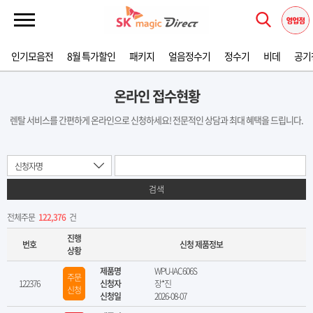
인기모음전
8월 특가할인
패키지
얼음정수기
정수기
비데
공기
온라인 접수현황
렌탈 서비스를 간편하게 온라인으로 신청하세요! 전문적인 상담과 최대 혜택을 드립니다.
신청자명
검색
전체주문
122,376
건
진행
번호
신청 제품정보
상황
제품명
WPU-IAC606S
주문
122376
신청자
장*진
신청
신청일
2026-08-07