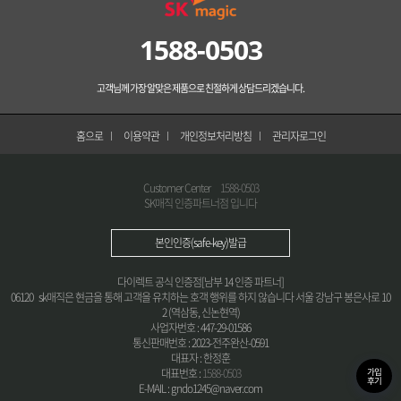
1588-0503
고객님께 가장 알맞은 제품으로 친절하게 상담드리겠습니다.
홈으로
이용약관
개인정보처리방침
관리자로그인
Customer Center
1588-0503
SK매직 인증파트너점 입니다
본인인증(safe-key)발급
다이렉트 공식 인증점[남부 14 인증 파트너]
06120 sk매직은 현금을 통해 고객을 유치하는 호객 행위를 하지 않습니다 서울 강남구 봉은사로 10
2 (역삼동, 신논현역)
사업자번호 : 447-29-01586
통신판매번호 : 2023-전주완산-0591
대표자 : 한정훈
가입
대표번호 :
1588-0503
후기
E-MAIL : gndo1245@naver.com