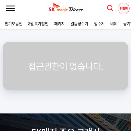
인기모음전
8월 특가할인
패키지
얼음정수기
정수기
비데
공기
접근권한이 없습니다.