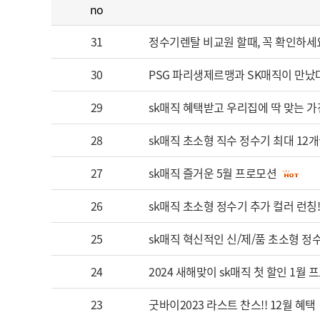
no
31
정수기렌탈 비교원 할때, 꼭 확인하세
30
PSG 파리생제르맹과 SK매직이 만났다
29
sk매직 혜택받고 우리집에 딱 맞는 가
28
sk매직 초소형 직수 정수기 최대 12개
27
sk매직 즐거운 5월 프로모션
26
sk매직 초소형 정수기 추가 컬러 런칭
25
sk매직 혁신적인 신/제/품 초소형 정
24
2024 새해맞이 sk매직 첫 할인 1월 
23
굿바이2023 라스트 찬스!! 12월 혜택