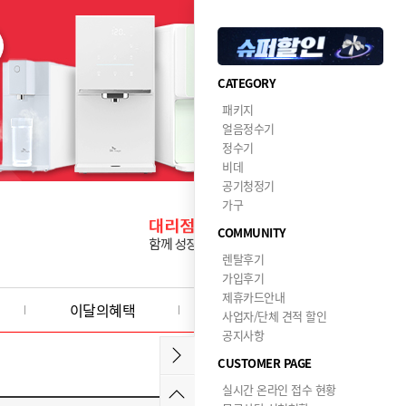
CATEGORY
패키지
얼음정수기
정수기
비데
공기청정기
가구
COMMUNITY
렌탈후기
가입후기
제휴카드안내
이달의혜택
사업자/단체 견적 할인
공지사항
CUSTOMER PAGE
실시간 온라인 접수 현황