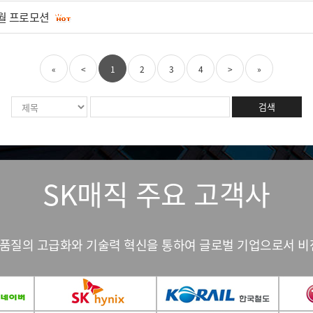
0월 프로모션
«
<
1
2
3
4
>
»
검색
SK매직 주요 고객사
인 품질의 고급화와 기술력 혁신을 통하여 글로벌 기업으로서 비