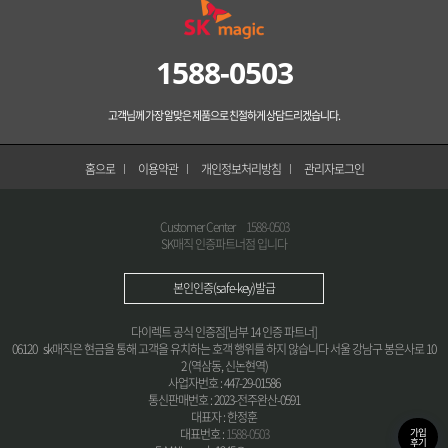
1588-0503
고객님께 가장 알맞은 제품으로 친절하게 상담드리겠습니다.
홈으로
이용약관
개인정보처리방침
관리자로그인
Customer Center
1588-0503
SK매직 인증파트너점 입니다
본인인증(safe-key)발급
다이렉트 공식 인증점[남부 14 인증 파트너]
06120 sk매직은 현금을 통해 고객을 유치하는 호객 행위를 하지 않습니다 서울 강남구 봉은사로 10
2 (역삼동, 신논현역)
사업자번호 : 447-29-01586
통신판매번호 : 2023-전주완산-0591
대표자 : 한정훈
가입
대표번호 :
1588-0503
후기