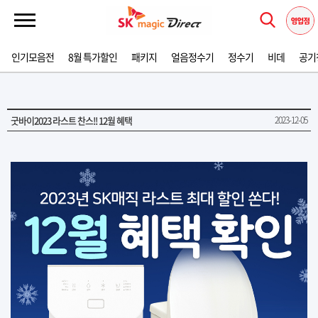
인기모음전
8월 특가할인
패키지
얼음정수기
정수기
비데
공기
굿바이2023 라스트 찬스!! 12월 혜택
2023-12-05