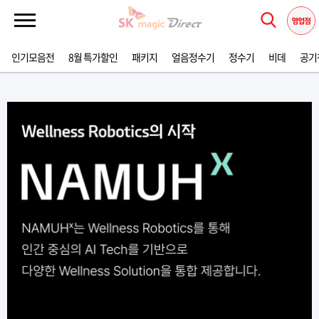
인기모음전
8월 특가할인
패키지
얼음정수기
정수기
비데
공기