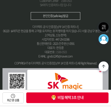
Customer Center
1588-0503
SK매직 인증파트너점 입니다
본인인증(safe-key)발급
가입
다이렉트 공식 인증점[남부 14 인증 파트너]
후기
06120 sk매직은 현금을 통해 고객을 유치하는 호객 행위를 하지 않습니다 서울 강남구 봉은사로 10
2 (역삼동, 신논현역)
사업자번호 : 447-29-01586
통신판매번호 : 2023-전주완산-0591
대표자 : 한정훈
대표번호 :
1588-0503
E-MAIL : gndo1245@naver.com
COPYRIGHT © 다이렉트 공식 인증점[남부 14 인증 파트너] All Right Reserved.
비밀 혜택 3초 안내
최근 본 상품