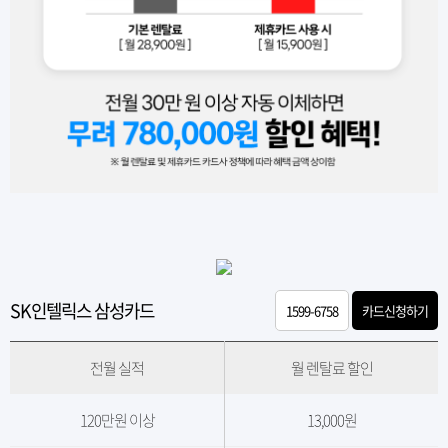
SK인텔릭스 삼성카드
1599-6758
카드신청하기
전월 실적
월 렌탈료 할인
120만원 이상
13,000원