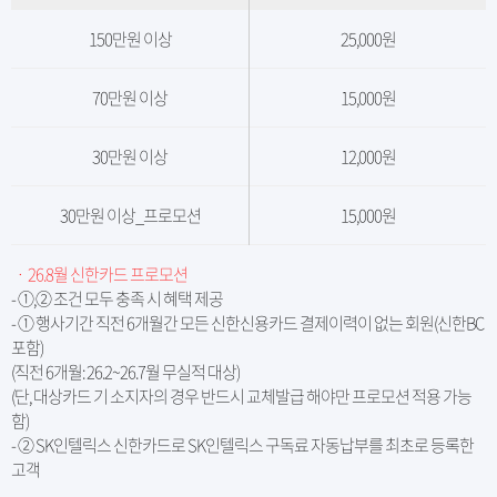
150만원 이상
25,000원
70만원 이상
15,000원
30만원 이상
12,000원
30만원 이상_프로모션
15,000원
ㆍ 26.8월 신한카드 프로모션
- ①,② 조건 모두 충족 시 혜택 제공
- ① 행사기간 직전 6개월간 모든 신한신용카드 결제이력이 없는 회원(신한BC
포함)
(직전 6개월: 26.2~26.7월 무실적 대상)
(단, 대상카드 기 소지자의 경우 반드시 교체발급 해야만 프로모션 적용 가능
함)
- ② SK인텔릭스 신한카드로 SK인텔릭스 구독료 자동납부를 최초로 등록한
고객