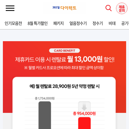
인기모음전
8월 특가할인
패키지
얼음정수기
정수기
비데
공기