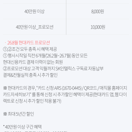
40만원 이상
8,000원
40만원 이상_프로모션
10,000원
ㆍ 26.8월 현대카드 프로모션
①,②조건 모두 총족 시 혜택 제공
① 행사시작일 직전 6개월('26.2월~26.7월) 동안 모든
현대신용카드 결제 이력이 없는 회원
②프로모션 대상 고객 익월까지 SK인텔릭스 구독료 자동납부
결제&전월실적 충족 시 추가 할인
※ 현대카드의 경우, "카드 신청 ARS (1670-0445) / QR코드 / 매직몰 홈페이지
카드자세히보기" 를 통해 신청 시 추가할인 혜택이 제공(현대카드 앱, 웹 다이
렉트로 신청 시 추가 할인 적용 불가)
※ 최대 5년간 할인
* 40만원 이상 구간 혜택