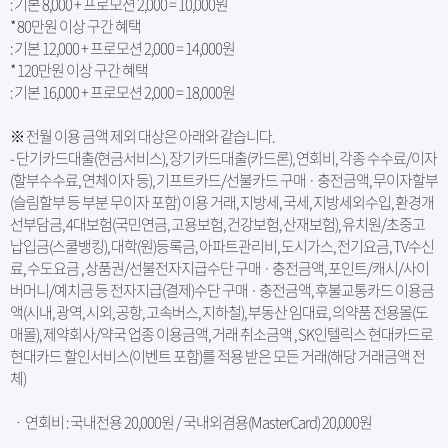
: 기본 8,000 + 프로모션 2,000 = 10,000원
* 80만원 이상 구간 혜택
: 기본 12,000 + 프로모션 2,000 = 14,000원
* 120만원 이상 구간 혜택
: 기본 16,000 + 프로모션 2,000 = 18,000원
※ 전월 이용 금액 제외 대상은 아래와 같습니다.
- 단기카드대출(현금서비스), 장기카드대출(카드론), 연회비, 각종 수수료/이자
(할부수수료, 연체이자 등), 기프트카드/선불카드 구매 · 충전금액, 무이자할부
(슬림할부 등 부분 무이자 포함) 이용 거래, 지방세, 국세, 지방세외수입, 환경개
선부담금, 4대보험(국민연금, 고용보험, 건강보험, 산재보험), 유치원/초중고
납입금(스쿨뱅킹), 대학(원)등록금, 아파트관리비, 도시가스, 전기요금, TV수신
료, 수도요금 , 상품권/선불전자지급수단 구매 · 충전금액, 포인트/캐시/사이
버머니/예치금 등 전자지급(결제)수단 구매 · 충전금액, 후불교통카드 이용금
액(시내, 광역, 시외, 공항, 고속버스, 지하철), 부동산 임대료, 의약품 전용몰(도
매몰), 제약회사/약국 업종 이용금액, 거래 취소금액 , SK인텔릭스 현대카드로
현대카드 할인서비스(이벤트 포함)를 적용 받은 모든 거래(해당 거래금액 전
체)
ㆍ 연회비 : 국내전용 20,000원 / 국내외겸용(MasterCard) 20,000원