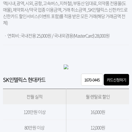
액(시내, 광역, 시외, 공항, 고속버스, 지하철), 부동산 임대료, 의약품 전용몰(도
매몰), 제약회사/약국 업종 이용금액, 거래 취소금액 , SK인텔릭스 신한카드로
신한카드 할인서비스(이벤트 포함)를 적용 받은 모든 거래(해당 거래금액 전
체)
ㆍ 연회비 : 국내전용 25,000원 / 국내외겸용(MasterCard) 28,000원
SK인텔릭스 현대카드
1670-0445
카드신청하기
전월 실적
월 렌탈료 할인
120만원 이상
16,000원
80만원 이상
12,000원