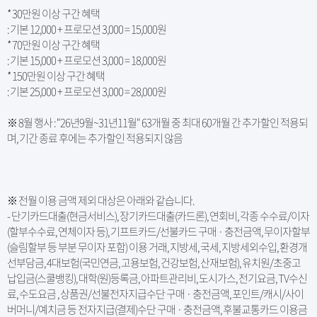
* 30만원 이상 구간 혜택
: 기본 12,000 + 프로모션 3,000 = 15,000원
* 70만원 이상 구간 혜택
: 기본 15,000 + 프로모션 3,000 = 18,000원
* 150만원 이상 구간 혜택
: 기본 25,000 + 프로모션 3,000 = 28,000원
※ 8월 행사 : "26년9월~31년11월" 63개월 중 최대 60개월 간 추가할인 적용되
며, 기간 종료 후에는 추가할인 적용되지 않음
※ 전월 이용 금액 제외 대상은 아래와 같습니다.
- 단기카드대출(현금서비스), 장기카드대출(카드론), 연회비, 각종 수수료/이자
(할부수수료, 연체이자 등), 기프트카드/선불카드 구매 · 충전금액, 무이자할부
(슬림할부 등 부분 무이자 포함) 이용 거래, 지방세, 국세, 지방세외수입, 환경개
선부담금, 4대보험(국민연금, 고용보험, 건강보험, 산재보험), 유치원/초중고
납입금(스쿨뱅킹), 대학(원)등록금, 아파트관리비, 도시가스, 전기요금, TV수신
료, 수도요금 , 상품권/선불전자지급수단 구매 · 충전금액, 포인트/캐시/사이
버머니/예치금 등 전자지급(결제)수단 구매 · 충전금액, 후불교통카드 이용금