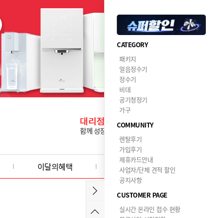
CATEGORY
패키지
얼음정수기
정수기
비데
공기청정기
가구
COMMUNITY
렌탈후기
가입후기
제휴카드안내
이달의혜택
사업자/단체 견적 할인
공지사항
CUSTOMER PAGE
실시간 온라인 접수 현황