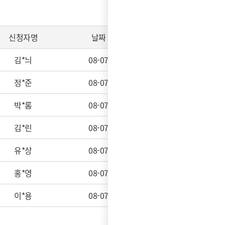
신청자명
날짜
처리상태
김*늬
08-07
접수대기
정*준
08-07
접수완료
박*롬
08-07
접수완료
김*린
08-07
접수완료
유*상
08-07
접수완료
홍*영
08-07
접수완료
이*용
08-07
접수완료