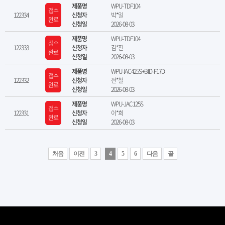
제품명
WPU-TDF104
접수
122334
신청자
박*일
완료
신청일
2026-08-03
제품명
WPU-TDF104
접수
122333
신청자
김*진
완료
신청일
2026-08-03
제품명
WPU-IAC425S+BID-F17D
접수
122332
신청자
전*철
완료
신청일
2026-08-03
제품명
WPU-JAC125S
접수
122331
신청자
이*희
완료
신청일
2026-08-03
처음
이전
3
4
5
6
다음
끝