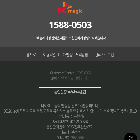
1588-0503
고객님께 가장 알맞은 제품으로 친절하게 상담드리겠습니다.
홈으로
이용약관
개인정보처리방침
관리자로그인
Customer Center
1588-0503
SK매직 인증파트너점 입니다
본인인증(safe-key)발급
다이렉트 공식 인증점[남부 14 인증 파트너]
06120 sk매직은 현금을 통해 고객을 유치하는 호객 행위를 하지 않습니다 서울 강남구 봉은사로 10
2 (역삼동, 신논현역)
사업자번호 : 447-29-01586
통신판매번호 : 2023-전주완산-0591
대표자 : 한정훈
가입
대표번호 :
1588-0503