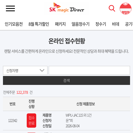
인기모음전
8월 특가할인
패키지
얼음정수기
정수기
비데
공기
온라인 접수현황
렌탈 서비스를 간편하게 온라인으로 신청하세요! 전문적인 상담과 최대 혜택을 드립니다.
신청자명
검색
전체주문
122,378
건
진행
번호
신청 제품정보
상황
제품명
WPU-JAC115 외 1건
접수
122342
신청자
윤*희
완료
신청일
2026-08-04