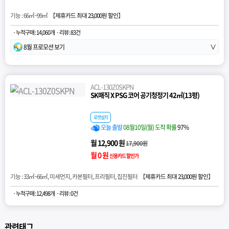
기능 : 66㎡~99㎡ 【
제휴카드 최대 23,000원 할인
】
· 누적구매 : 14,060개
· 리뷰 : 83건
8월 프로모션 보기
∨
ACL-130Z0SKPN
SK매직 X PSG 코어 공기청정기 42㎡(13평)
로켓설치
오늘 출발
08월10일(월) 도착 확률
97%
월 12,900 원
17,900원
월 0 원
신용카드 할인가
기능 : 33㎡~66㎡, 미세먼지, 카본필터, 프리필터, 집진필터 【
제휴카드 최대 23,000원 할인
】
· 누적구매 : 12,498개
· 리뷰 : 0건
관련태그