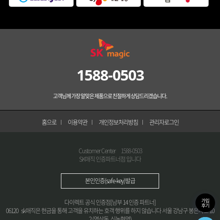
1588-0503
고객님께 가장 알맞은 제품으로 친절하게 상담드리겠습니다.
홈으로
이용약관
개인정보처리방침
관리자로그인
Customer Center
1588-0503
SK매직 인증파트너점 입니다
본인인증(safe-key)발급
가입
다이렉트 공식 인증점[남부 14 인증 파트너]
후기
06120 sk매직은 현금을 통해 고객을 유치하는 호객 행위를 하지 않습니다 서울 강남구 봉은사로 10
2 (역삼동, 신논현역)