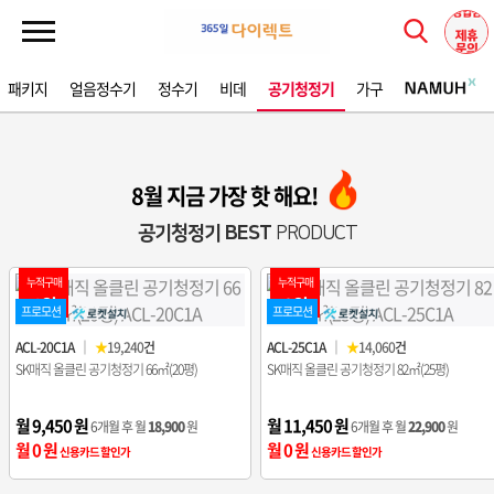
패키지
얼음정수기
정수기
비데
공기청정기
가구
8월 지금 가장 핫 해요!
공기청정기 BEST
PRODUCT
누적구매
누적구매
1위
2위
프로모션
프로모션
ACL-20C1A
｜
★
19,240
건
ACL-25C1A
｜
★
14,060
건
SK매직 올클린 공기청정기 66㎡(20평)
SK매직 올클린 공기청정기 82㎡(25평)
월 9,450 원
월 11,450 원
6개월 후 월
18,900
원
6개월 후 월
22,900
원
월 0 원
월 0 원
신용카드 할인가
신용카드 할인가