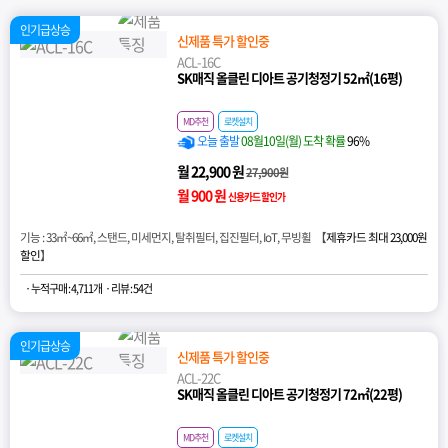
인기급상승
신제품 특가 할인중
ACL-16C
SK매직 올클린 디아트 공기청정기 52㎡(16평)
MD추천
로켓설치
오늘 출발
08월10일(월) 도착 확률
96%
월 22,900 원
27,900원
월 900 원
신용카드 할인가
기능 : 33㎡~66㎡, 스탠드, 미세먼지, 탈취필터, 집진필터, IoT, 무빙휠 【
제휴카드 최대 23,000원
할인
】
· 누적구매 : 4,711개
· 리뷰 : 54건
인기급상승
신제품 특가 할인중
ACL-22C
SK매직 올클린 디아트 공기청정기 72㎡(22평)
MD추천
로켓설치