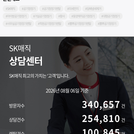
#SK매직
#공기청정기
#공기청정기렌탈
#미세먼지
#담배냄새제거
#아이방공기청정기
#거실공기청정기
#황사
#동양매직공기청정기
#대형공기청정기
#사무실공기청정기렌탈
#학원공기청정기렌탈
#뽐뿌공기청정기렌탈
#뽐뿌공기청정기
SK매직
상담센터
SK매직 최고의 가치는 ‘고객’입니다.
2026년 08월 06일 기준
340,657
방문자수
건
254,810
상담건수
건
100,845
렌탈건수