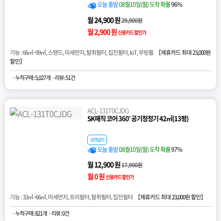
오늘 출발
08월10일(월) 도착 확률
96%
월 24,900 원
29,900원
월 2,900 원
신용카드 할인가
기능 : 66㎡~99㎡, 스탠드, 미세먼지, 탈취필터, 집진필터, IoT, 무빙휠 【
제휴카드 최대 23,000원
할인
】
· 누적구매 : 5,027개
· 리뷰 : 51건
ACL-131T0CJDG
SK매직 코어 360˚ 공기청정기 42㎡(13평)
로켓설치
오늘 출발
08월10일(월) 도착 확률
97%
월 12,900 원
17,900원
월 0 원
신용카드 할인가
기능 : 33㎡~66㎡, 미세먼지, 프리필터, 탈취필터, 집진필터 【
제휴카드 최대 23,000원 할인
】
· 누적구매 : 821개
· 리뷰 : 0건