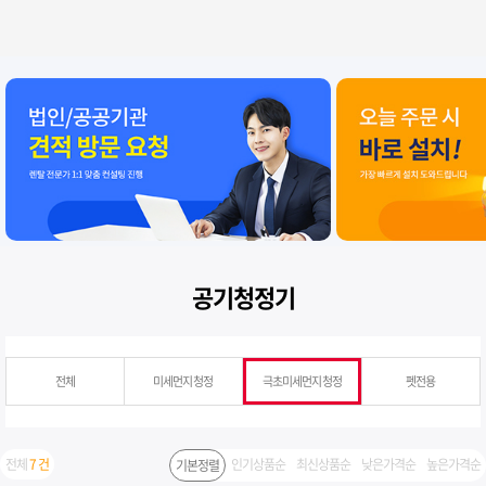
공기청정기
전체
미세먼지 청정
극초미세먼지 청정
펫전용
전체
7 건
인기상품순
최신상품순
낮은가격순
높은가격순
기본정렬