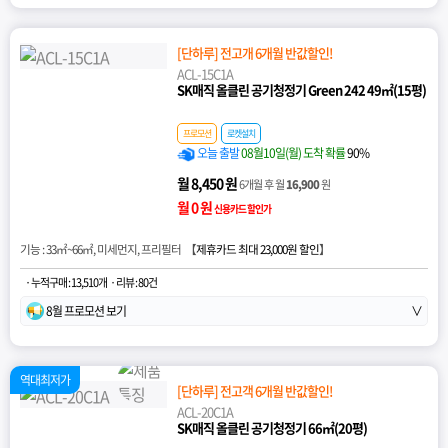
[단하루] 전고개 6개월 반값할인!
ACL-15C1A
SK매직 올클린 공기청정기 Green 242 49㎡(15평)
프로모션
로켓설치
오늘 출발
08월10일(월) 도착 확률
90%
월 8,450 원
6개월 후 월
16,900
원
월 0 원
신용카드 할인가
기능 : 33㎡~66㎡, 미세먼지, 프리필터 【
제휴카드 최대 23,000원 할인
】
· 누적구매 : 13,510개
· 리뷰 : 80건
8월 프로모션 보기
∨
역대최저가
[단하루] 전고객 6개월 반값할인!
ACL-20C1A
SK매직 올클린 공기청정기 66㎡(20평)