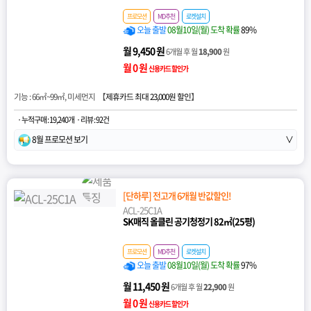
프로모션
MD추천
로켓설치
오늘 출발
08월10일(월) 도착 확률
89%
월 9,450 원
6개월 후 월
18,900
원
월 0 원
신용카드 할인가
기능 : 66㎡~99㎡, 미세먼지 【
제휴카드 최대 23,000원 할인
】
· 누적구매 : 19,240개
· 리뷰 : 92건
8월 프로모션 보기
∨
[단하루] 전고개 6개월 반값할인!
ACL-25C1A
SK매직 올클린 공기청정기 82㎡(25평)
프로모션
MD추천
로켓설치
오늘 출발
08월10일(월) 도착 확률
97%
월 11,450 원
6개월 후 월
22,900
원
월 0 원
신용카드 할인가