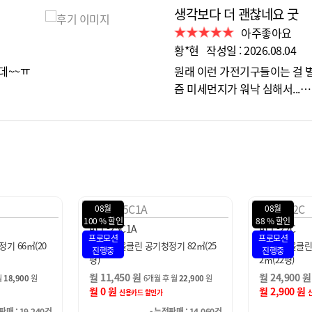
생각보다 더 괜찮네요 굿
아주좋아요
황*현 작성일 : 2026.08.04
데~~ㅠ
원래 이런 가전기구들이는 걸 
즘 미세먼지가 워낙 심해서...…
08월
08월
88 % 할인
96 % 할인
ACL-22C
ACL-16C
프로모션
프로모션
기 82㎡(25
SK매직 올클린 디아트 공기청정기 7
SK매직 올클린
진행중
진행중
2㎡(22평)
2㎡(16평)
월 24,900 원
월 22,900 원
 월
22,900
원
29,900원
월 2,900 원
월 900 원
신용카드 할인가
신용
판매 : 14,060건
- 누적판매 : 5,027건