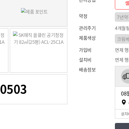
약정
관리주기
4개월
제품색상
가입비
면제 
설치비
면제 
배송정보
-0503
08
설치