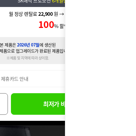
SK매직 프로모션
6개월반값
행사
월 정상 렌탈료
22,900
원 → 월 할인 렌탈료
11,450
원
100
0
% 할인 신용카드 할인가
원
본 제품은
2026년 07월
에 생산된
제품으로 업그레이드가 완료된 제품입니다.
※제품 및 지역에 따라 상이함.
 제휴카드 안내
더보기
최저가 바로신청