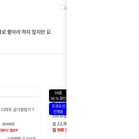
셀
이*
별로 좋아라 하지 않지만 요
집
리
08월
08월
100 % 할인
100 % 
ACL-20C1A
ACL-
프로모션
프로모
 디아트 공기청정기 5
SK매직 올클린 공기청정기 66㎡(20
SK매직
진행중
진행중
평)
평)
월 9,450 원
월 11
27,900원
6개월 후 월
18,900
원
월 0 원
월 0 
카드 할인가
신용카드 할인가
- 누적판매 : 4,711건
- 누적판매 : 19,240건