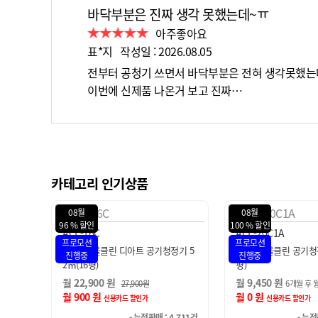
바닥부분은 진짜 생각 못했는데~ㅠ
아주좋아요
표*지 작성일 : 2026.08.05
전부터 공청기 쓰면서 바닥부분은 전혀 생각못했는
이번에 신제품 나온거 보고 진짜…
카테고리 인기상품
08월
08월
100 % 할인
100 % 할인
ACL-20C1A
ACL-25C1A
프로모션
프로모션
정기 5
SK매직 올클린 공기청정기 66㎡(20
SK매직 올클린 공기청정
진행중
진행중
평)
평)
월 9,450 원
월 11,450 원
6개월 후 월
18,900
원
6개월 후
월 0 원
월 0 원
신용카드 할인가
신용카드 할인가
4,711건
- 누적판매 : 19,240건
- 누적