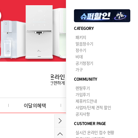
CATEGORY
패키지
얼음정수기
정수기
비데
공기청정기
가구
COMMUNITY
렌탈후기
가입후기
제휴카드안내
이달의혜택
사업자/단체 견적 할인
공지사항
CUSTOMER PAGE
실시간 온라인 접수 현황