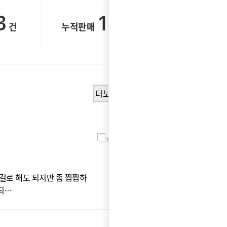
3
14,060
건
누적판매
건
더보기
저
박*
로 해도 되지만 좀 찝찝하
그
 되…
있