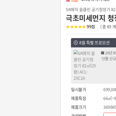
SK매직 올클린 공기청정기 82㎡
극초미세먼지 청정 
★★★★★
99
점
( 총 83
8월 특별 프로모션
■ 26년 
-단품 신규
일시불가
699,00
제품특징
66㎡~
제품크기
369(W)
관리방법