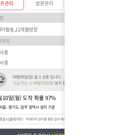
셀프관리
방문관리
필터발송,12개월방문
행사중
행사중
08월09일(일) 출고 상품 입니다.
지금 주문 시 08월10일(월)
설치 됩니다.
월10일(월) 도착 확률
97%
서울, 경기도, 일부 광역시 설치 기준
배송시뮬레이터
빅데이터 분석을 통한 설치 배송일 예측 시스템