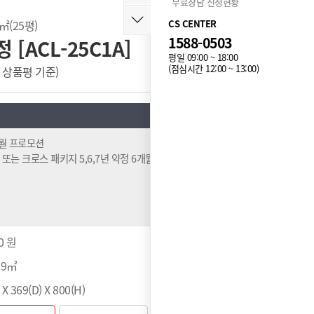
무료상담 신청현황
(25평)
CS CENTER
1588-0503
[ACL-25C1A]
평일 09:00 ~ 18:00
(점심시간 12:00 ~ 13:00)
 개 상품평 기준)
누적 14,060개 구매
8월 프로모션
 또는 크로스 패키지 5,6,7년 약정 6개월반값 (1~6회차)
0 원
99㎡
 X 369(D) X 800(H)