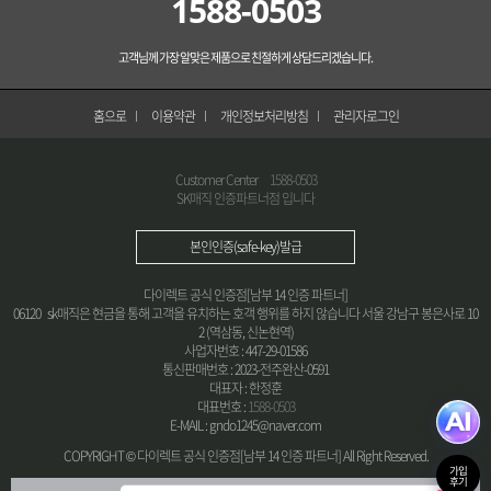
1588-0503
고객님께 가장 알맞은 제품으로 친절하게 상담드리겠습니다.
홈으로
이용약관
개인정보처리방침
관리자로그인
Customer Center
1588-0503
SK매직 인증파트너점 입니다
본인인증(safe-key)발급
다이렉트 공식 인증점[남부 14 인증 파트너]
06120 sk매직은 현금을 통해 고객을 유치하는 호객 행위를 하지 않습니다 서울 강남구 봉은사로 10
2 (역삼동, 신논현역)
사업자번호 : 447-29-01586
통신판매번호 : 2023-전주완산-0591
대표자 : 한정훈
대표번호 :
1588-0503
E-MAIL : gndo1245@naver.com
COPYRIGHT © 다이렉트 공식 인증점[남부 14 인증 파트너] All Right Reserved.
가입
후기