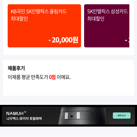
KB국민 SK인텔릭스 올림카드
SK인텔릭스 삼성카드
최대할인
최대할인
- 20,000원
- 1
제품후기
이제품 평균 만족도가
0점
이에요.