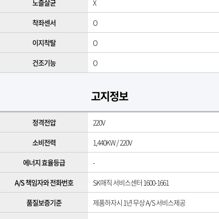
노즐살균
X
착좌센서
O
이지착탈
O
건조기능
O
고지정보
정격전압
220V
소비전력
1,440KW / 220V
에너지 효율등급
-
A/S 책임자와 전화번호
SK매직 서비스센터 1600-1661
품질보증기준
제품하자시 1년 무상 A/S 서비스제공