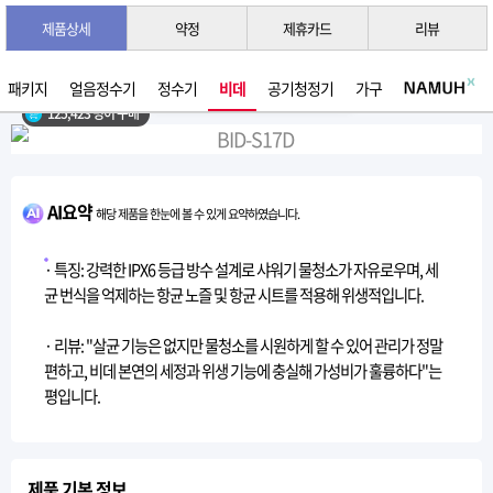
제품상세
약정
제휴카드
리뷰
3초 간편 견적 받기 →
2026년 07월 생산
패키지
얼음정수기
정수기
비데
공기청정기
가구
125,423 명이 구매
AI요약
해당 제품을 한눈에 볼 수 있게 요약하였습니다.
· 특징: 강력한 IPX6 등급 방수 설계로 샤워기 물청소가 자유로우며, 세
균 번식을 억제하는 항균 노즐 및 항균 시트를 적용해 위생적입니다.
· 리뷰: "살균 기능은 없지만 물청소를 시원하게 할 수 있어 관리가 정말
편하고, 비데 본연의 세정과 위생 기능에 충실해 가성비가 훌륭하다"는
평입니다.
제품 기본 정보