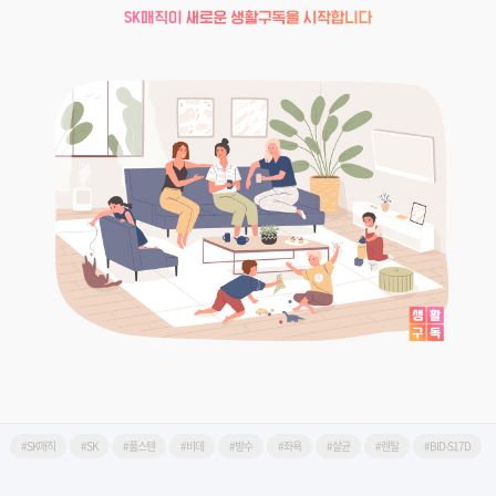
#SK매직
#SK
#풀스텐
#비데
#방수
#좌욕
#살균
#렌탈
#BID-S17D