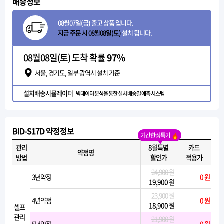
배송정보
08월07일(금) 출고 상품 입니다.
지금 주문 시 08월08일(토)
설치 됩니다.
08월08일(토) 도착 확률
97%
서울, 경기도, 일부 광역시 설치 기준
설치배송시뮬레이터
빅데이터 분석을 통한 설치 배송일 예측 시스템
BID-S17D 약정정보
기간한정특가
관리
8월특별
카드
약정명
방법
할인가
적용가
24,900 원
3년약정
0 원
19,900 원
23,900 원
4년약정
0 원
18,900 원
셀프
관리
21,900 원