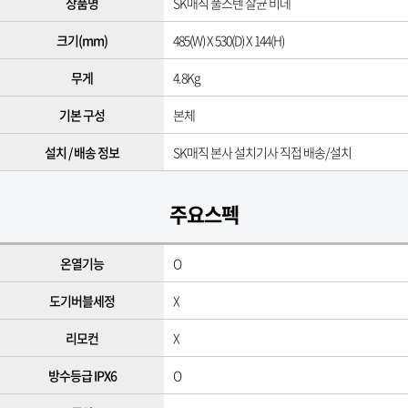
상품명
SK매직 풀스텐 살균 비데
크기(mm)
485(W) X 530(D) X 144(H)
무게
4.8Kg
기본 구성
본체
설치 / 배송 정보
SK매직 본사 설치기사 직접 배송/설치
주요스펙
온열기능
O
도기버블세정
X
리모컨
X
방수등급 IPX6
O