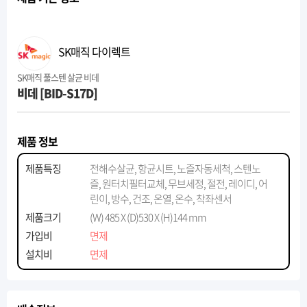
SK매직 다이렉트
SK매직 풀스텐 살균 비데
비데 [BID-S17D]
제품 정보
제품특징
전해수살균, 항균시트, 노즐자동세척, 스텐노
즐, 원터치필터교체, 무브세정, 절전, 레이디, 어
린이, 방수, 건조, 온열, 온수, 착좌센서
제품크기
(W) 485 X (D)530 X (H)144 mm
가입비
면제
설치비
면제