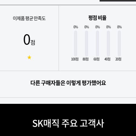
평점 비율
이제품 평균 만족도
0%
0%
0%
0%
0%
0
점
★
100점
80점
60점
40점
20점
다른 구매자들은 이렇게 평가했어요
SK매직 주요 고객사