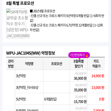
8월 특별 프로모션
■ 26년 8월 프로모션
- 단품 신규 또는 크로스 패키지 5년약정 6개월 반값 ( 1~6회차 반
값)
- 단품 신규 또는 크로스 패키지 6,7년약정 12개월반값 ( 1~12회
차 반값)
WPU-JAC104S(WW) 약정정보
기간한정특가
관리
8월특별
카드
약정명
프로모션
방법
할인가
적용가
41,900 원
3년약정
14,900 원
36,900 원
40,000 원
3년약정_타사보상
13,000 원
35,000 원
31,400 원
5년약정
6개월반값
0 원
15,700 원
34,000 원
5년약정_타사보상
7,000 원