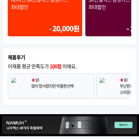
최대할인
최대할인
- 20,000원
- 1
제품후기
이제품 평균 만족도가
100점
이에요.
★
10
★
10
많이 망서렸지만 탁월한선택
무난한거만 
스러운가했