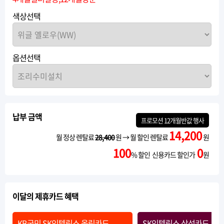
색상선택
옵션선택
납부 금액
프로모션
12개월반값
행사
14,200
월 정상 렌탈료
28,400
원 → 월 할인 렌탈료
원
100
0
% 할인 신용카드 할인가
원
이달의 제휴카드 혜택
KB국민 SK인텔릭스 올림카드
SK인텔릭스 삼성카드