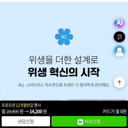
가입
후기
프로모션
12개월반값
행사
월
28,400
원 →
14,200
원
카드가 월
0
원
상담신청
바로신청