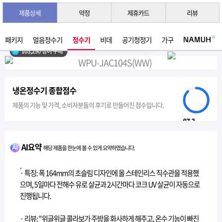
제품상세
약정
제휴카드
리뷰
3초 간편 견적 받기 →
2026년 07월 생산
패키지
얼음정수기
정수기
비데
공기청정기
가구
103,290 명이 구매
냉온정수기 종합점수
제품의 기능 및 가격, 소비자분들의 후기로 만들어진 점수입니다.
87.3
AI요약
해당 제품을 한눈에 볼 수 있게 요약하였습니다.
· 특징: 폭 164mm의 초슬림 디자인에 올 스테인리스 직수관을 적용했
으며, 5일마다 전해수 유로 살균과 2시간마다 코크 UV 살균이 자동으로
진행됩니다.
· 리뷰: "위글위글 콜라보가 주방을 화사하게 해주고, 온수 기능이 빠진