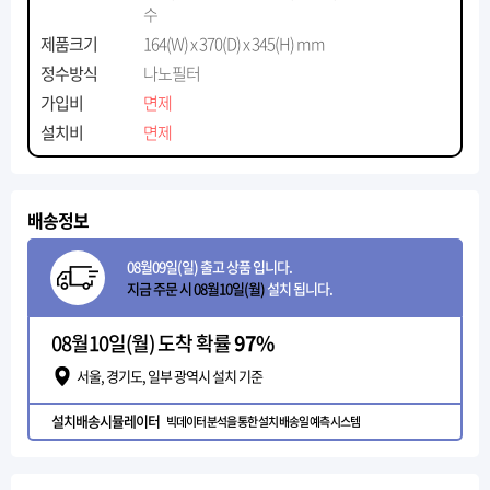
수
제품크기
164(W) x 370(D) x 345(H) mm
정수방식
나노필터
가입비
면제
설치비
면제
배송정보
08월09일(일) 출고 상품 입니다.
지금 주문 시 08월10일(월)
설치 됩니다.
08월10일(월) 도착 확률
97%
서울, 경기도, 일부 광역시 설치 기준
설치배송시뮬레이터
빅데이터 분석을 통한 설치 배송일 예측 시스템