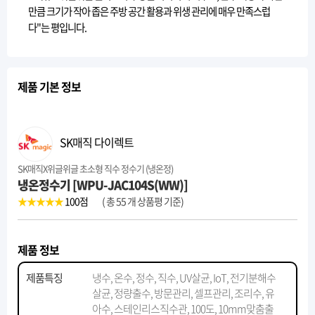
만큼 크기가 작아 좁은 주방 공간 활용과 위생 관리에 매우 만족스럽
다"는 평입니다.
제품 기본 정보
SK매직 다이렉트
SK매직X위글위글 초소형 직수 정수기 (냉온정)
냉온정수기 [WPU-JAC104S(WW)]
★★★★★
100
점
( 총 55 개 상품평 기준)
제품 정보
제품특징
냉수, 온수, 정수, 직수, UV살균, IoT, 전기분해수
살균, 정량출수, 방문관리, 셀프관리, 조리수, 유
아수, 스테인리스직수관, 100도, 10mm맞춤출